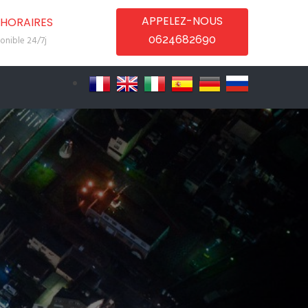
APPELEZ-NOUS
HORAIRES
0624682690
onible 24/7j