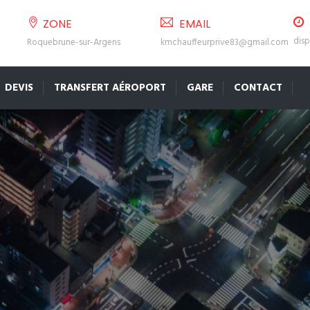
ZONE
EMAIL
disp
Roquebrune-sur-Argens
kmchauffeurprive83@gmail.com
DEVIS
TRANSFERT AÉROPORT
GARE
CONTACT