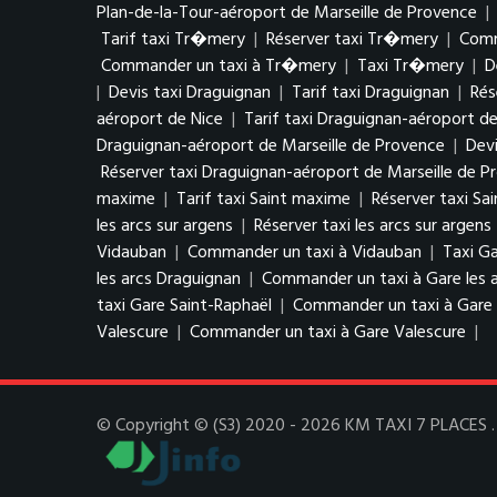
Plan-de-la-Tour-aéroport de Marseille de Provence
|
Tarif taxi Tr�mery
|
Réserver taxi Tr�mery
|
Comm
Commander un taxi à Tr�mery
|
Taxi Tr�mery
|
D
|
Devis taxi Draguignan
|
Tarif taxi Draguignan
|
Rés
aéroport de Nice
|
Tarif taxi Draguignan-aéroport de
Draguignan-aéroport de Marseille de Provence
|
Devi
Réserver taxi Draguignan-aéroport de Marseille de P
maxime
|
Tarif taxi Saint maxime
|
Réserver taxi Sa
les arcs sur argens
|
Réserver taxi les arcs sur argens
Vidauban
|
Commander un taxi à Vidauban
|
Taxi Ga
les arcs Draguignan
|
Commander un taxi à Gare les 
taxi Gare Saint-Raphaël
|
Commander un taxi à Gare 
Valescure
|
Commander un taxi à Gare Valescure
|
© Copyright © (S3) 2020 - 2026 KM TAXI 7 PLACES . T