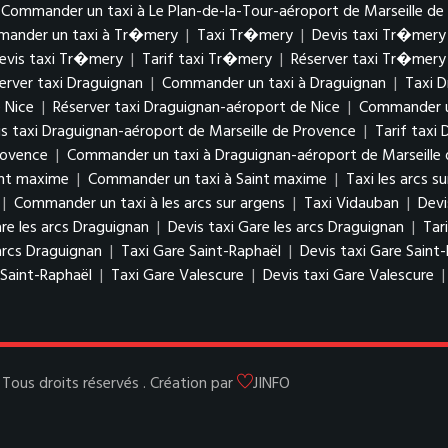
Commander un taxi à Le Plan-de-la-Tour-aéroport de Marseille de
ander un taxi à Tr�mery
|
Taxi Tr�mery
|
Devis taxi Tr�mery
evis taxi Tr�mery
|
Tarif taxi Tr�mery
|
Réserver taxi Tr�mery
erver taxi Draguignan
|
Commander un taxi à Draguignan
|
Taxi D
 Nice
|
Réserver taxi Draguignan-aéroport de Nice
|
Commander un
s taxi Draguignan-aéroport de Marseille de Provence
|
Tarif taxi
rovence
|
Commander un taxi à Draguignan-aéroport de Marseille
int maxime
|
Commander un taxi à Saint maxime
|
Taxi les arcs s
|
Commander un taxi à les arcs sur argens
|
Taxi Vidauban
|
Devi
re les arcs Draguignan
|
Devis taxi Gare les arcs Draguignan
|
Tar
arcs Draguignan
|
Taxi Gare Saint-Raphaël
|
Devis taxi Gare Saint
Saint-Raphaël
|
Taxi Gare Valescure
|
Devis taxi Gare Valescure
ous droits réservés . Création par
JINFO