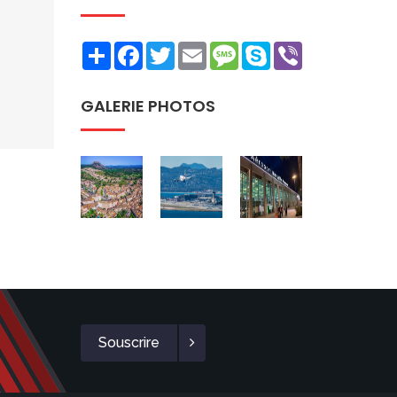
Share
Facebook
Twitter
Email
Message
Skype
Viber
GALERIE PHOTOS
Souscrire