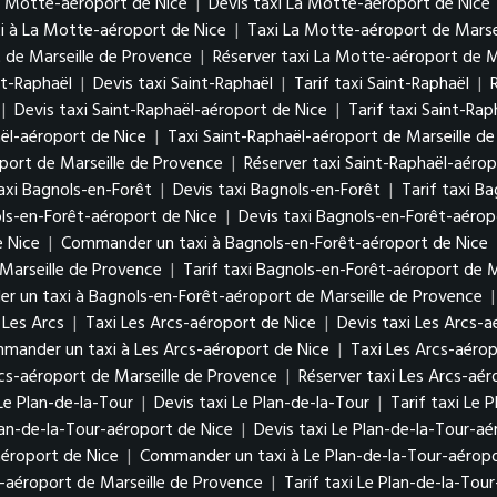
a Motte-aéroport de Nice
|
Devis taxi La Motte-aéroport de Nice
 à La Motte-aéroport de Nice
|
Taxi La Motte-aéroport de Marse
 de Marseille de Provence
|
Réserver taxi La Motte-aéroport de M
nt-Raphaël
|
Devis taxi Saint-Raphaël
|
Tarif taxi Saint-Raphaël
|
|
Devis taxi Saint-Raphaël-aéroport de Nice
|
Tarif taxi Saint-Ra
ël-aéroport de Nice
|
Taxi Saint-Raphaël-aéroport de Marseille d
oport de Marseille de Provence
|
Réserver taxi Saint-Raphaël-aérop
axi Bagnols-en-Forêt
|
Devis taxi Bagnols-en-Forêt
|
Tarif taxi B
ls-en-Forêt-aéroport de Nice
|
Devis taxi Bagnols-en-Forêt-aérop
e Nice
|
Commander un taxi à Bagnols-en-Forêt-aéroport de Nice
Marseille de Provence
|
Tarif taxi Bagnols-en-Forêt-aéroport de M
 un taxi à Bagnols-en-Forêt-aéroport de Marseille de Provence
Les Arcs
|
Taxi Les Arcs-aéroport de Nice
|
Devis taxi Les Arcs-a
mander un taxi à Les Arcs-aéroport de Nice
|
Taxi Les Arcs-aérop
rcs-aéroport de Marseille de Provence
|
Réserver taxi Les Arcs-aér
Le Plan-de-la-Tour
|
Devis taxi Le Plan-de-la-Tour
|
Tarif taxi Le 
lan-de-la-Tour-aéroport de Nice
|
Devis taxi Le Plan-de-la-Tour-aé
aéroport de Nice
|
Commander un taxi à Le Plan-de-la-Tour-aéropo
r-aéroport de Marseille de Provence
|
Tarif taxi Le Plan-de-la-Tou