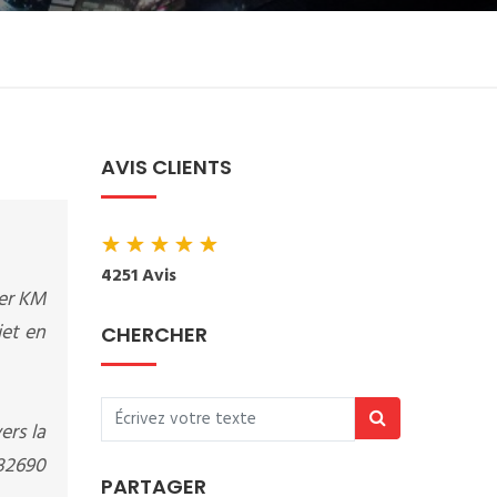
AVIS CLIENTS
★
★
★
★
★
4251 Avis
ter KM
jet en
CHERCHER
ers la
682690
PARTAGER