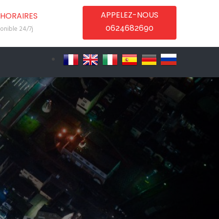
APPELEZ-NOUS
HORAIRES
0624682690
onible 24/7j