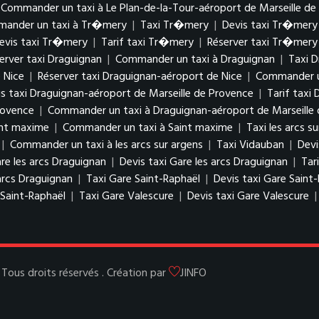
Commander un taxi à Le Plan-de-la-Tour-aéroport de Marseille de
ander un taxi à Tr�mery
|
Taxi Tr�mery
|
Devis taxi Tr�mery
evis taxi Tr�mery
|
Tarif taxi Tr�mery
|
Réserver taxi Tr�mery
erver taxi Draguignan
|
Commander un taxi à Draguignan
|
Taxi D
 Nice
|
Réserver taxi Draguignan-aéroport de Nice
|
Commander un
s taxi Draguignan-aéroport de Marseille de Provence
|
Tarif taxi
rovence
|
Commander un taxi à Draguignan-aéroport de Marseille
int maxime
|
Commander un taxi à Saint maxime
|
Taxi les arcs s
|
Commander un taxi à les arcs sur argens
|
Taxi Vidauban
|
Devi
re les arcs Draguignan
|
Devis taxi Gare les arcs Draguignan
|
Tar
arcs Draguignan
|
Taxi Gare Saint-Raphaël
|
Devis taxi Gare Saint
Saint-Raphaël
|
Taxi Gare Valescure
|
Devis taxi Gare Valescure
ous droits réservés . Création par
JINFO