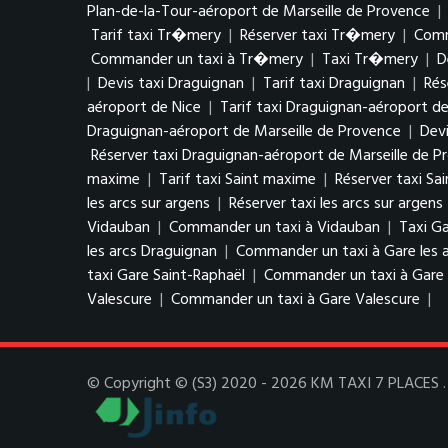
Plan-de-la-Tour-aéroport de Marseille de Provence
|
Tarif taxi Tr�mery
|
Réserver taxi Tr�mery
|
Comm
Commander un taxi à Tr�mery
|
Taxi Tr�mery
|
D
|
Devis taxi Draguignan
|
Tarif taxi Draguignan
|
Rés
aéroport de Nice
|
Tarif taxi Draguignan-aéroport de
Draguignan-aéroport de Marseille de Provence
|
Devi
Réserver taxi Draguignan-aéroport de Marseille de P
maxime
|
Tarif taxi Saint maxime
|
Réserver taxi Sa
les arcs sur argens
|
Réserver taxi les arcs sur argens
Vidauban
|
Commander un taxi à Vidauban
|
Taxi Ga
les arcs Draguignan
|
Commander un taxi à Gare les 
taxi Gare Saint-Raphaël
|
Commander un taxi à Gare 
Valescure
|
Commander un taxi à Gare Valescure
|
© Copyright © (S3) 2020 - 2026 KM TAXI 7 PLACES . T