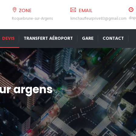
ZONE
EMAIL
disp
Roquebrune-sur-Argens
kmchauffeurprive83@gmail.com
DEVIS
TRANSFERT AÉROPORT
GARE
CONTACT
sur argens