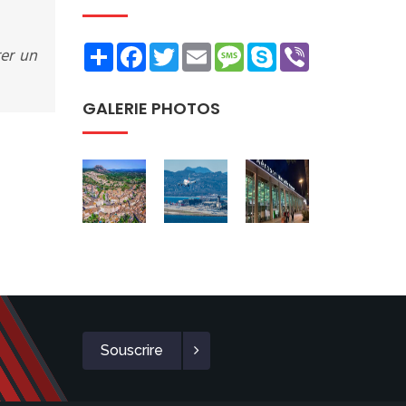
Share
Facebook
Twitter
Email
Message
Skype
Viber
rer un
GALERIE PHOTOS
Souscrire