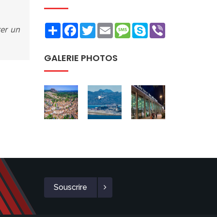
Share
Facebook
Twitter
Email
Message
Skype
Viber
rer un
GALERIE PHOTOS
Souscrire