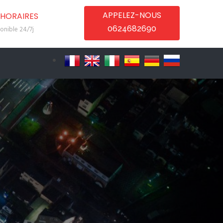
APPELEZ-NOUS
HORAIRES
0624682690
onible 24/7j