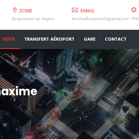
ZONE
EMAIL
disp
Roquebrune-sur-Argens
kmchauffeurprive83@gmail.com
DEVIS
TRANSFERT AÉROPORT
GARE
CONTACT
 maxime