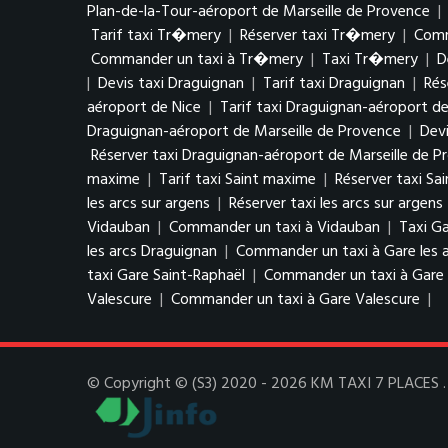
Plan-de-la-Tour-aéroport de Marseille de Provence
|
Tarif taxi Tr�mery
|
Réserver taxi Tr�mery
|
Comm
Commander un taxi à Tr�mery
|
Taxi Tr�mery
|
D
|
Devis taxi Draguignan
|
Tarif taxi Draguignan
|
Rés
aéroport de Nice
|
Tarif taxi Draguignan-aéroport de
Draguignan-aéroport de Marseille de Provence
|
Devi
Réserver taxi Draguignan-aéroport de Marseille de P
maxime
|
Tarif taxi Saint maxime
|
Réserver taxi Sa
les arcs sur argens
|
Réserver taxi les arcs sur argens
Vidauban
|
Commander un taxi à Vidauban
|
Taxi Ga
les arcs Draguignan
|
Commander un taxi à Gare les 
taxi Gare Saint-Raphaël
|
Commander un taxi à Gare 
Valescure
|
Commander un taxi à Gare Valescure
|
© Copyright © (S3) 2020 - 2026 KM TAXI 7 PLACES . T