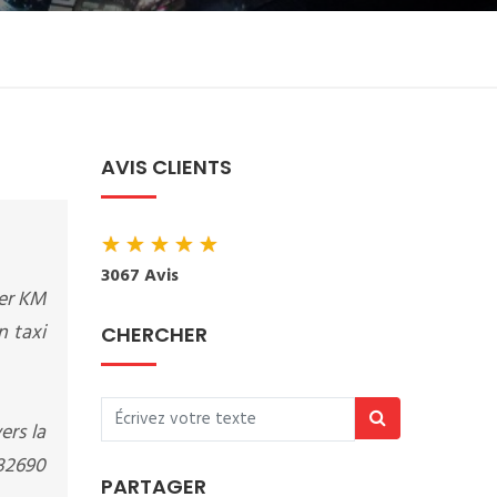
AVIS CLIENTS
★
★
★
★
★
3067 Avis
ter KM
n taxi
CHERCHER
ers la
682690
PARTAGER