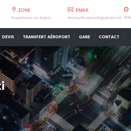
ZONE
EMAIL
disp
Roquebrune-sur-Argens
kmchauffeurprive83@gmail.com
DEVIS
TRANSFERT AÉROPORT
GARE
CONTACT
i