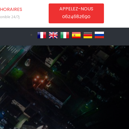
APPELEZ-NOUS
HORAIRES
0624682690
onible 24/7j