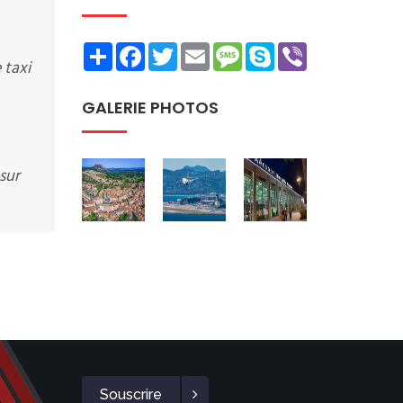
Share
Facebook
Twitter
Email
Message
Skype
Viber
 taxi
GALERIE PHOTOS
sur
Souscrire