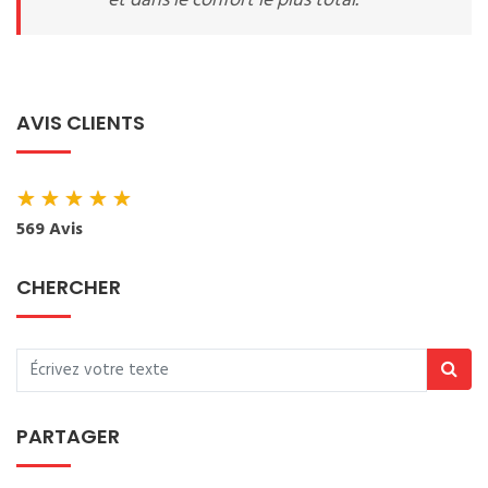
et dans le confort le plus total.
AVIS CLIENTS
★
★
★
★
★
569 Avis
CHERCHER
PARTAGER