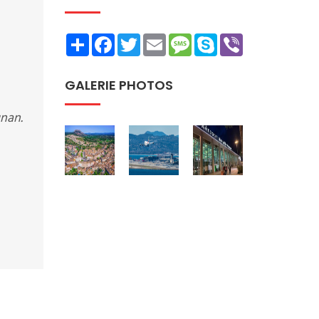
Share
Facebook
Twitter
Email
Message
Skype
Viber
GALERIE PHOTOS
gnan.