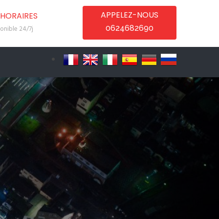
APPELEZ-NOUS
HORAIRES
0624682690
onible 24/7j