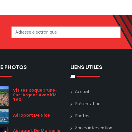
IE PHOTOS
LIENS UTILES
Visitez Roquebrune-
Accueil
Sur-Argens Avec KM
TAXI
Présentation
Aéroport De Nice
Photos
Zones intervention
Aéroport De Marseille