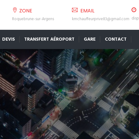
ZONE
EMAIL
disp
Roquebrune-sur-Argens
kmchauffeurprive83@gmail.com
DEVIS
TRANSFERT AÉROPORT
GARE
CONTACT