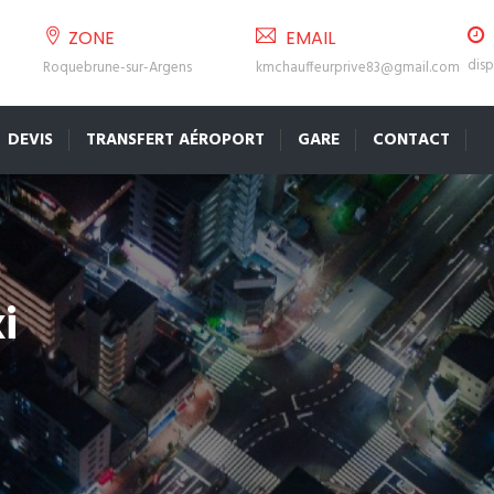
ZONE
EMAIL
disp
Roquebrune-sur-Argens
kmchauffeurprive83@gmail.com
DEVIS
TRANSFERT AÉROPORT
GARE
CONTACT
i