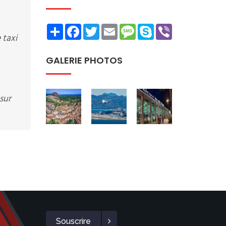
Share
Facebook
Twitter
Email
Message
Skype
Viber
 taxi
GALERIE PHOTOS
sur
Souscrire