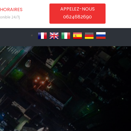
APPELEZ-NOUS
HORAIRES
0624682690
onible 24/7j