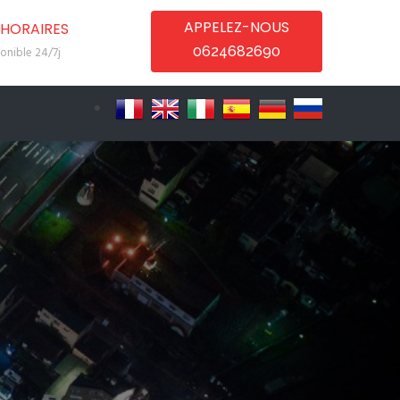
APPELEZ-NOUS
HORAIRES
0624682690
onible 24/7j