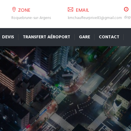
ZONE
EMAIL
disp
Roquebrune-sur-Argens
kmchauffeurprive83@gmail.com
DEVIS
TRANSFERT AÉROPORT
GARE
CONTACT