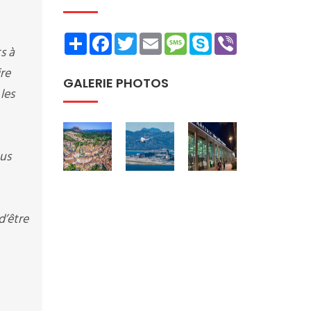
Share
Facebook
Twitter
Email
Message
Skype
Viber
s à
ire
GALERIE PHOTOS
les
ous
d’être