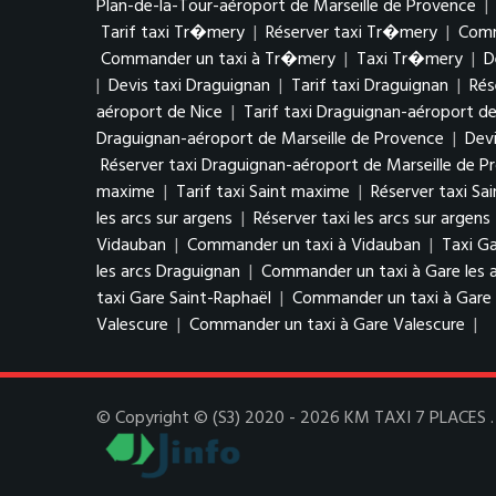
Plan-de-la-Tour-aéroport de Marseille de Provence
|
Tarif taxi Tr�mery
|
Réserver taxi Tr�mery
|
Comm
Commander un taxi à Tr�mery
|
Taxi Tr�mery
|
D
|
Devis taxi Draguignan
|
Tarif taxi Draguignan
|
Rés
aéroport de Nice
|
Tarif taxi Draguignan-aéroport de
Draguignan-aéroport de Marseille de Provence
|
Devi
Réserver taxi Draguignan-aéroport de Marseille de P
maxime
|
Tarif taxi Saint maxime
|
Réserver taxi Sa
les arcs sur argens
|
Réserver taxi les arcs sur argens
Vidauban
|
Commander un taxi à Vidauban
|
Taxi Ga
les arcs Draguignan
|
Commander un taxi à Gare les 
taxi Gare Saint-Raphaël
|
Commander un taxi à Gare 
Valescure
|
Commander un taxi à Gare Valescure
|
© Copyright © (S3) 2020 - 2026 KM TAXI 7 PLACES . T