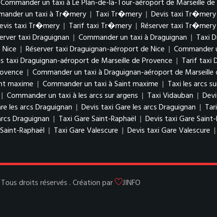
Commander un taxi à Le Plan-de-la-Tour-aéroport de Marseille de
ander un taxi à Tr�mery
|
Taxi Tr�mery
|
Devis taxi Tr�mery
evis taxi Tr�mery
|
Tarif taxi Tr�mery
|
Réserver taxi Tr�mery
erver taxi Draguignan
|
Commander un taxi à Draguignan
|
Taxi D
 Nice
|
Réserver taxi Draguignan-aéroport de Nice
|
Commander un
s taxi Draguignan-aéroport de Marseille de Provence
|
Tarif taxi
rovence
|
Commander un taxi à Draguignan-aéroport de Marseille
int maxime
|
Commander un taxi à Saint maxime
|
Taxi les arcs s
|
Commander un taxi à les arcs sur argens
|
Taxi Vidauban
|
Devi
re les arcs Draguignan
|
Devis taxi Gare les arcs Draguignan
|
Tar
arcs Draguignan
|
Taxi Gare Saint-Raphaël
|
Devis taxi Gare Saint
Saint-Raphaël
|
Taxi Gare Valescure
|
Devis taxi Gare Valescure
ous droits réservés . Création par
JINFO