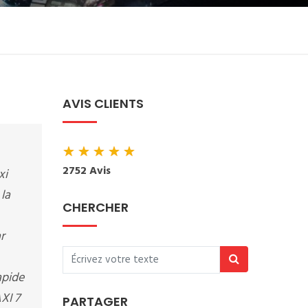
AVIS CLIENTS
★
★
★
★
★
2752 Avis
xi
 la
CHERCHER
r
apide
XI 7
PARTAGER