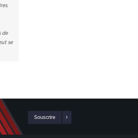
res.
s de
eut se
Souscrire