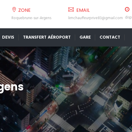
ZONE
EMAIL
disp
Roquebrune-sur-Argens
kmchauffeurprive83@gmail.com
DEVIS
TRANSFERT AÉROPORT
GARE
CONTACT
rgens