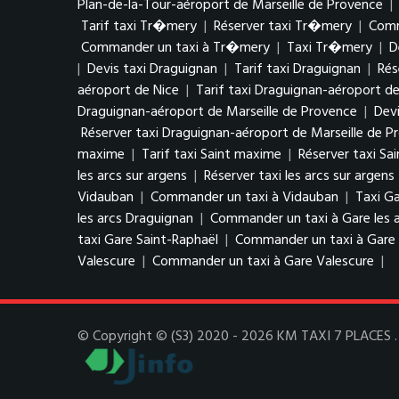
Plan-de-la-Tour-aéroport de Marseille de Provence
|
Tarif taxi Tr�mery
|
Réserver taxi Tr�mery
|
Comm
Commander un taxi à Tr�mery
|
Taxi Tr�mery
|
D
|
Devis taxi Draguignan
|
Tarif taxi Draguignan
|
Rés
aéroport de Nice
|
Tarif taxi Draguignan-aéroport de
Draguignan-aéroport de Marseille de Provence
|
Devi
Réserver taxi Draguignan-aéroport de Marseille de P
maxime
|
Tarif taxi Saint maxime
|
Réserver taxi Sa
les arcs sur argens
|
Réserver taxi les arcs sur argens
Vidauban
|
Commander un taxi à Vidauban
|
Taxi Ga
les arcs Draguignan
|
Commander un taxi à Gare les 
taxi Gare Saint-Raphaël
|
Commander un taxi à Gare 
Valescure
|
Commander un taxi à Gare Valescure
|
© Copyright © (S3) 2020 - 2026 KM TAXI 7 PLACES . T