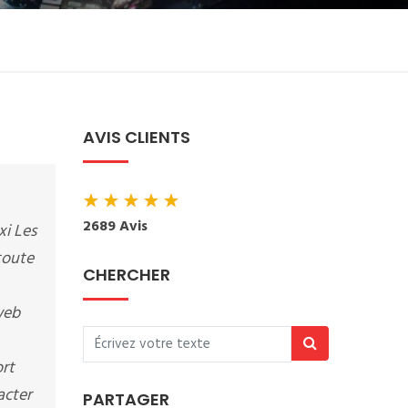
AVIS CLIENTS
★
★
★
★
★
2689 Avis
xi Les
 toute
CHERCHER
web
ort
acter
PARTAGER