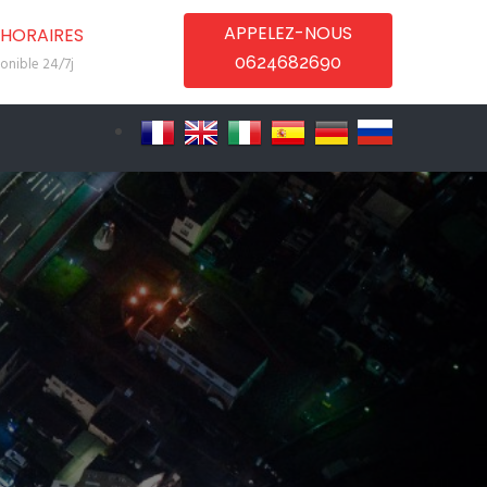
APPELEZ-NOUS
HORAIRES
0624682690
onible 24/7j