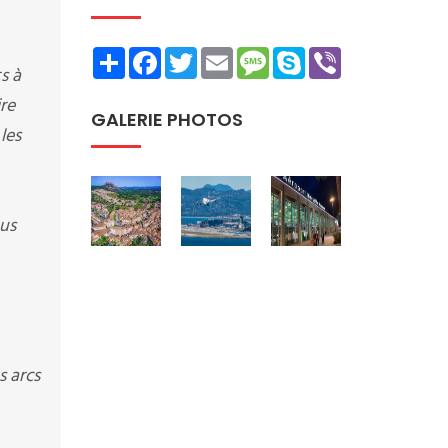
Share
Facebook
Twitter
Email
Message
Skype
Viber
s à
ire
GALERIE PHOTOS
les
ous
s arcs