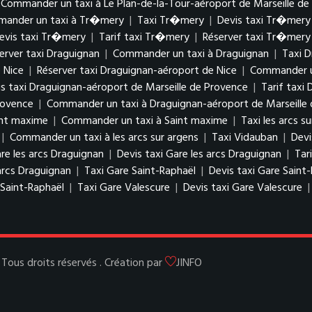
Commander un taxi à Le Plan-de-la-Tour-aéroport de Marseille de
ander un taxi à Tr�mery
|
Taxi Tr�mery
|
Devis taxi Tr�mery
evis taxi Tr�mery
|
Tarif taxi Tr�mery
|
Réserver taxi Tr�mery
erver taxi Draguignan
|
Commander un taxi à Draguignan
|
Taxi D
 Nice
|
Réserver taxi Draguignan-aéroport de Nice
|
Commander un
s taxi Draguignan-aéroport de Marseille de Provence
|
Tarif taxi
rovence
|
Commander un taxi à Draguignan-aéroport de Marseille
int maxime
|
Commander un taxi à Saint maxime
|
Taxi les arcs s
|
Commander un taxi à les arcs sur argens
|
Taxi Vidauban
|
Devi
re les arcs Draguignan
|
Devis taxi Gare les arcs Draguignan
|
Tar
arcs Draguignan
|
Taxi Gare Saint-Raphaël
|
Devis taxi Gare Saint
Saint-Raphaël
|
Taxi Gare Valescure
|
Devis taxi Gare Valescure
ous droits réservés . Création par
JINFO