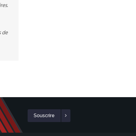
res.
s de
Souscrire