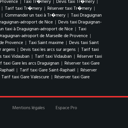
 Provence
|
Taxi Tr�mery
|
Devis taxi Tr�mery
|
|
Tarif taxi Tr�mery
|
Réserver taxi Tr�mery
|
|
Commander un taxi à Tr�mery
|
Taxi Draguignan
raguignan-aéroport de Nice
|
Devis taxi Draguignan-
 taxi à Draguignan-aéroport de Nice
|
Taxi
 Draguignan-aéroport de Marseille de Provence
|
 de Provence
|
Taxi Saint maxime
|
Devis taxi Saint
ur argens
|
Devis taxi les arcs sur argens
|
Tarif taxi
s taxi Vidauban
|
Tarif taxi Vidauban
|
Réserver taxi
if taxi Gare les arcs Draguignan
|
Réserver taxi Gare
-Raphaël
|
Tarif taxi Gare Saint-Raphaël
|
Réserver
|
Tarif taxi Gare Valescure
|
Réserver taxi Gare
Mentions légales
Espace Pro